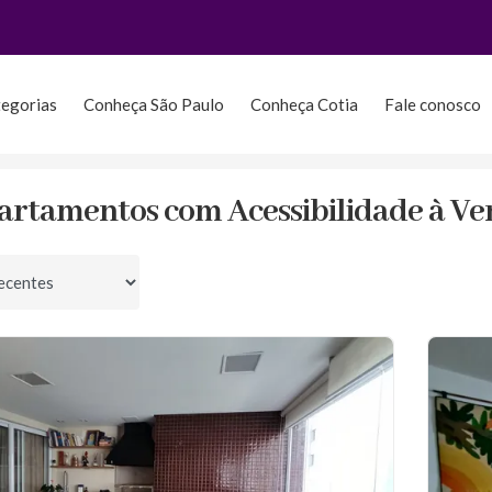
tegorias
Conheça São Paulo
Conheça Cotia
Fale conosco
dade
artamentos com Acessibilidade à V
por