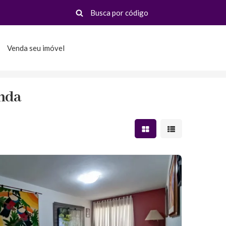
Venda seu imóvel
enda
Mostrar resultados em 
Mostrar resultad