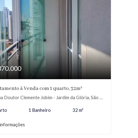
370.000
tamento à Venda com 1 quarto, 32m²
 Doutor Clemente Jobim - Jardim da Glória, São Paulo-SP
arto
1 Banheiro
32 m²
informações