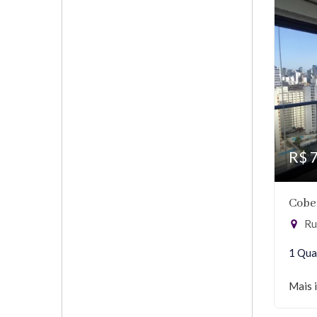
R$ 
Cober
Rua
1 Qua
Mais 