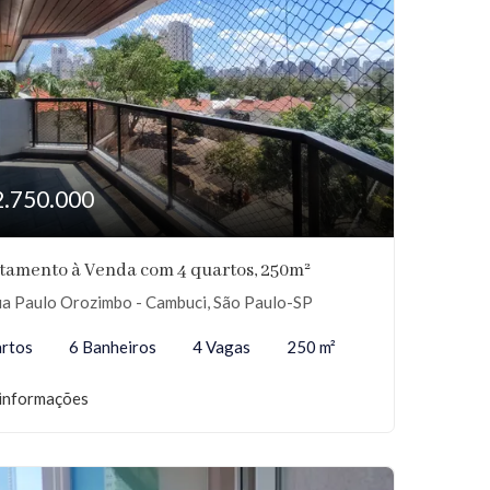
2.750.000
tamento à Venda com 4 quartos, 250m²
a Paulo Orozimbo - Cambuci, São Paulo-SP
rtos
6 Banheiros
4 Vagas
250 m²
informações