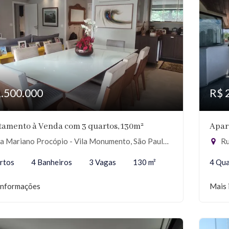
1.500.000
R$ 
tamento à Venda com 3 quartos, 130m²
Apar
 Mariano Procópio - Vila Monumento, São Paulo-SP
Ru
rtos
4 Banheiros
3 Vagas
130 m²
4 Qua
informações
Mais 