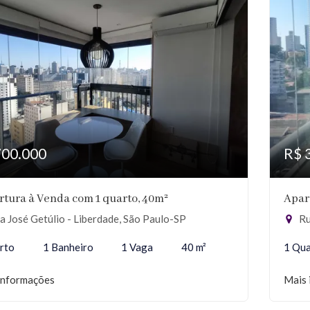
700.000
R$ 
tura à Venda com 1 quarto, 40m²
Apar
 José Getúlio - Liberdade, São Paulo-SP
Rua
rto
1 Banheiro
1 Vaga
40 m²
1 Qu
informações
Mais 