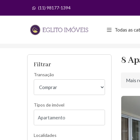
(11) 98177-1394
Página inicial
Todas as ca
Início
Apartamentos à venda
Com Acessibili
8 Ap
Filtrar
Transação
Ordenar 
Tipos de imóvel
Localidades