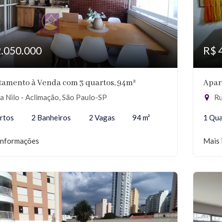
2.050.000
R$ 
tamento à Venda com 3 quartos, 94m²
Apar
 Nilo - Aclimação, São Paulo-SP
Ru
rtos
2 Banheiros
2 Vagas
94 m²
1 Qu
informações
Mais 