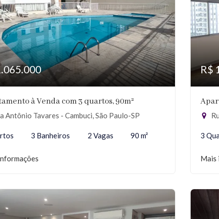
1.065.000
R$ 
tamento à Venda com 3 quartos, 90m²
Apar
a Antônio Tavares - Cambuci, São Paulo-SP
Ru
rtos
3 Banheiros
2 Vagas
90 m²
3 Qua
informações
Mais 