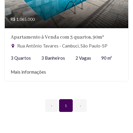
R$ 1.065.000
Apartamento à Venda com 3 quartos, 90m²
Rua Antônio Tavares - Cambuci, São Paulo-SP
3 Quartos
3 Banheiros
2 Vagas
90 m²
Mais informações
‹
1
›