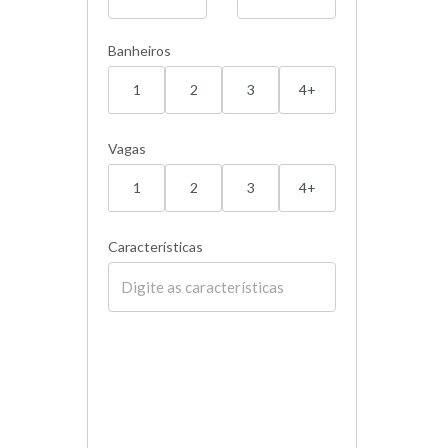
Banheiros
1
2
3
4+
Vagas
1
2
3
4+
Características