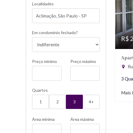
Localidades
Em condomínio fechado?
R$ 
Apar
Preço mínimo
Preço máximo
Rua
3 Qua
Quartos
Mais 
1
2
3
4+
Área mínima
Área máxima