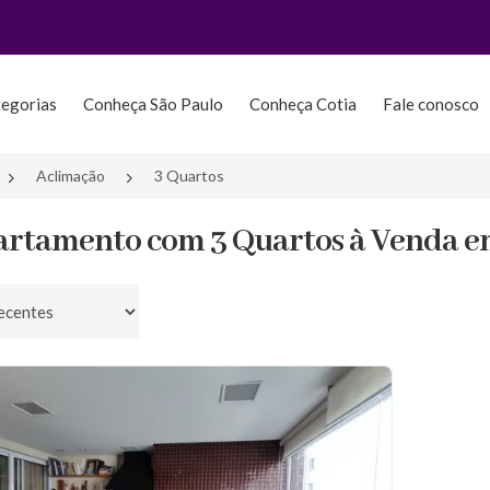
tegorias
Conheça São Paulo
Conheça Cotia
Fale conosco
Aclimação
3 Quartos
artamento com 3 Quartos à Venda em
por