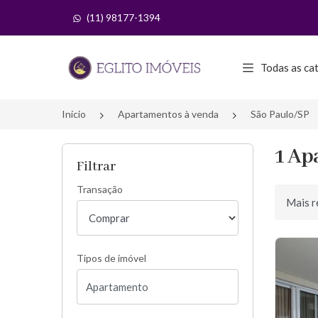
(11) 98177-1394
Página inicial
Todas as ca
Início
Apartamentos à venda
São Paulo/SP
1 Ap
Filtrar
Transação
Ordenar 
Tipos de imóvel