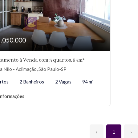
2.050.000
tamento à Venda com 3 quartos, 94m²
 Nilo - Aclimação, São Paulo-SP
rtos
2 Banheiros
2 Vagas
94 m²
informações
‹
1
›