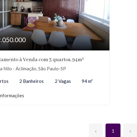
2.050.000
tamento à Venda com 3 quartos, 94m²
 Nilo - Aclimação, São Paulo-SP
rtos
2 Banheiros
2 Vagas
94 m²
informações
‹
1
›