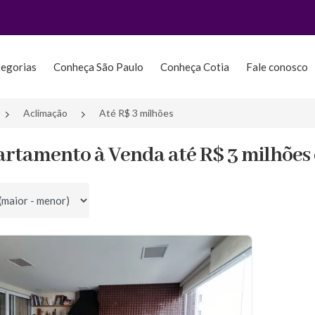
tegorias
Conheça São Paulo
Conheça Cotia
Fale conosco
Aclimação
Até R$ 3 milhões
artamento à Venda até R$ 3 milhões 
por