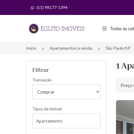
(11) 98177-1394
Página inicial
Todas as ca
Início
Apartamentos à venda
São Paulo/SP
1 Ap
Filtrar
Transação
Ordenar 
Tipos de imóvel