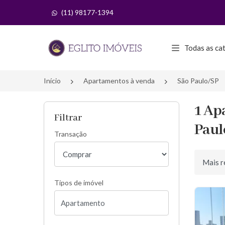
(11) 98177-1394
Página inicial
Todas as ca
Início
Apartamentos à venda
São Paulo/SP
1 Ap
Filtrar
Paul
Transação
Ordenar 
Tipos de imóvel