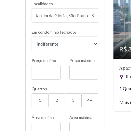
Localidades
Em condomínio fechado?
R$ 
Preço mínimo
Preço máximo
Apar
Rua
1 Qua
Quartos
1
2
3
4+
Mais 
Área mínima
Área máxima