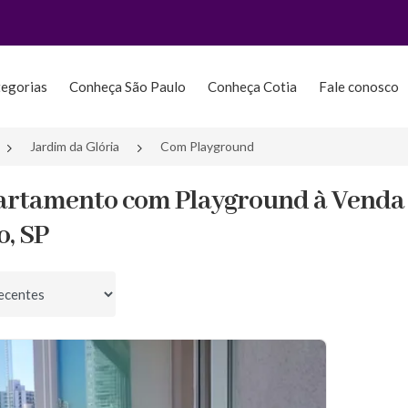
tegorias
Conheça São Paulo
Conheça Cotia
Fale conosco
Jardim da Glória
Com Playground
artamento com Playground à Venda 
o, SP
por