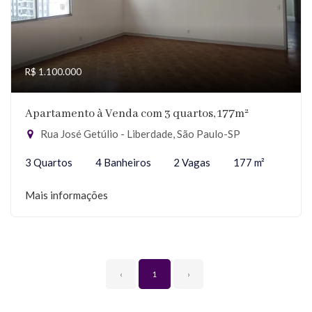
R$ 1.100.000
Apartamento à Venda com 3 quartos, 177m²
Rua José Getúlio - Liberdade, São Paulo-SP
3 Quartos
4 Banheiros
2 Vagas
177 m²
Mais informações
‹
1
›