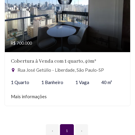
R$ 700.000
Cobertura à Venda com 1 quarto, 40m²
Rua José Getúlio - Liberdade, São Paulo-SP
1 Quarto
1 Banheiro
1 Vaga
40 m²
Mais informações
‹
1
›