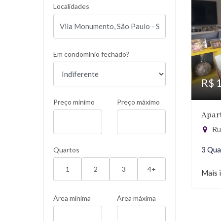
Localidades
Em condomínio fechado?
R$ 
Preço mínimo
Preço máximo
Apar
Rua
3 Qua
Quartos
1
2
3
4+
Mais 
Área mínima
Área máxima