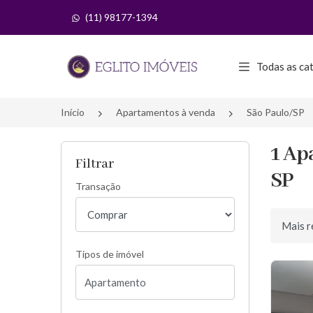
(11) 98177-1394
Página inicial
Todas as ca
Início
Apartamentos à venda
São Paulo/SP
1 Ap
Filtrar
SP
Transação
Ordenar 
Tipos de imóvel