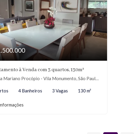
1.500.000
tamento à Venda com 3 quartos, 130m²
 Mariano Procópio - Vila Monumento, São Paulo-SP
rtos
4 Banheiros
3 Vagas
130 m²
informações