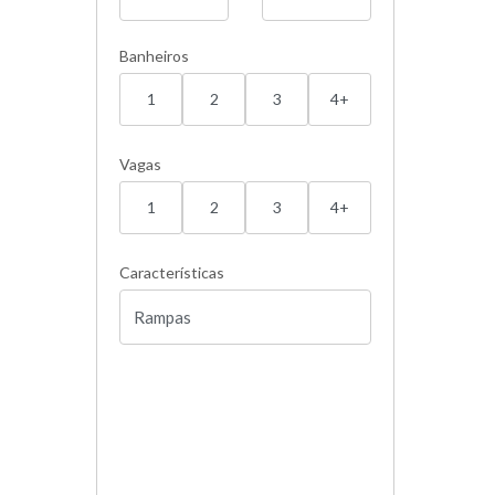
Banheiros
1
2
3
4+
Vagas
1
2
3
4+
Características