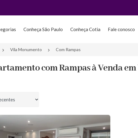
tegorias
Conheça São Paulo
Conheça Cotia
Fale conosco
Vila Monumento
Com Rampas
artamento com Rampas à Venda em 
por