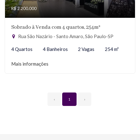
R$ 2.200.000
Sobrado à Venda com 4 quartos, 254m²
Rua São Nazário - Santo Amaro, São Paulo-SP
4 Quartos
4 Banheiros
2 Vagas
254 m²
Mais informações
‹
1
›