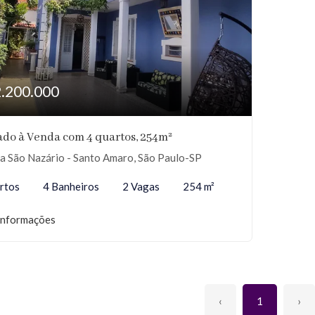
2.200.000
do à Venda com 4 quartos, 254m²
a São Nazário - Santo Amaro, São Paulo-SP
rtos
4 Banheiros
2 Vagas
254 m²
informações
‹
1
›