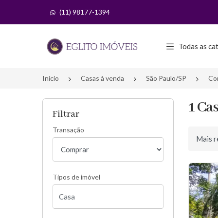
(11) 98177-1394
Página inicial
Todas as ca
Início
Casas à venda
São Paulo/SP
Co
1 Ca
Filtrar
Transação
Ordenar 
Tipos de imóvel