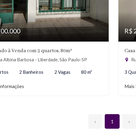
700.000
R$ 
do à Venda com 2 quartos, 80m²
Casa
 Albina Barbosa - Liberdade, São Paulo-SP
Rua
rtos
2 Banheiros
2 Vagas
80 m²
3 Qua
informações
Mais 
‹
1
›