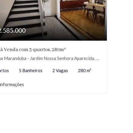
2.585.000
 à Venda com 3 quartos, 280m²
 Maranduba - Jardim Nossa Senhora Aparecida, São Paulo-SP
rtos
5 Banheiros
2 Vagas
280 m²
informações