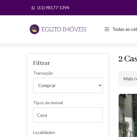
(11) 98177-1394
Página inicial
Todas as ca
Início
Casas à venda
São Paulo/SP
Co
2 Ca
Filtrar
Transação
Ordenar 
Tipos de imóvel
Localidades