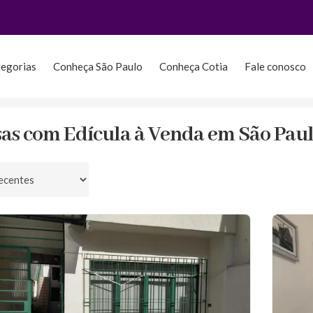
tegorias
Conheça São Paulo
Conheça Cotia
Fale conosco
m Edícula
sas com Edícula à Venda em São Paul
por