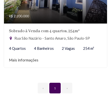
R$ 2.200.000
Sobrado à Venda com 4 quartos, 254m²
Rua São Nazário - Santo Amaro, São Paulo-SP
4 Quartos
4 Banheiros
2 Vagas
254 m²
Mais informações
‹
1
›