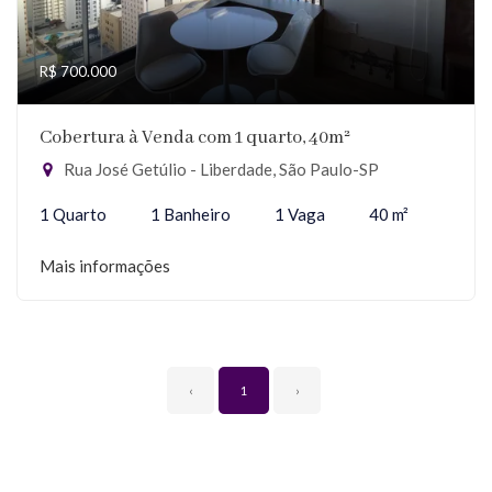
R$ 700.000
Cobertura à Venda com 1 quarto, 40m²
Rua José Getúlio - Liberdade, São Paulo-SP
1 Quarto
1 Banheiro
1 Vaga
40 m²
Mais informações
‹
1
›