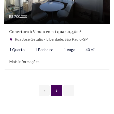
R$ 700.000
Cobertura à Venda com 1 quarto, 40m²
Rua José Getúlio - Liberdade, São Paulo-SP
1 Quarto
1 Banheiro
1 Vaga
40 m²
Mais informações
‹
1
›