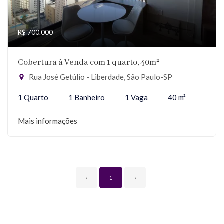
R$ 700.000
Cobertura à Venda com 1 quarto, 40m²
Rua José Getúlio - Liberdade, São Paulo-SP
1 Quarto
1 Banheiro
1 Vaga
40 m²
Mais informações
‹
1
›