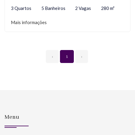
3 Quartos
5 Banheiros
2 Vagas
280 m²
Mais informações
‹
1
›
Menu