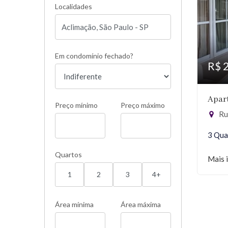
Localidades
Em condomínio fechado?
R$ 
Apar
Preço mínimo
Preço máximo
Rua
3 Qua
Quartos
Mais 
1
2
3
4+
Área mínima
Área máxima