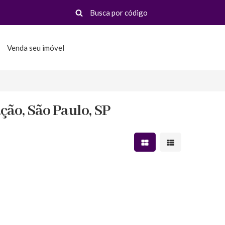
Venda seu imóvel
ão, São Paulo, SP
Mostrar resultados em 
Mostrar resultad