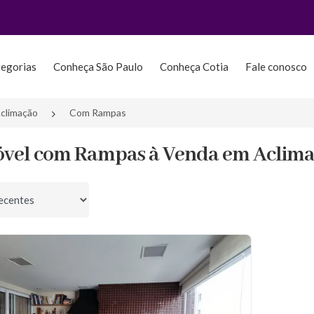
tegorias
Conheça São Paulo
Conheça Cotia
Fale conosco
climação
Com Rampas
óvel com Rampas à Venda em Aclimaç
por