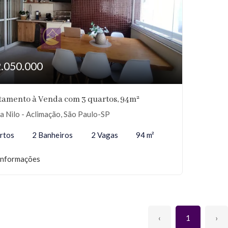
2.050.000
tamento à Venda com 3 quartos, 94m²
 Nilo - Aclimação, São Paulo-SP
rtos
2 Banheiros
2 Vagas
94 m²
informações
‹
1
›