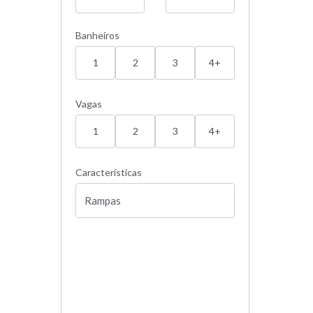
Banheiros
1
2
3
4+
Vagas
1
2
3
4+
Características