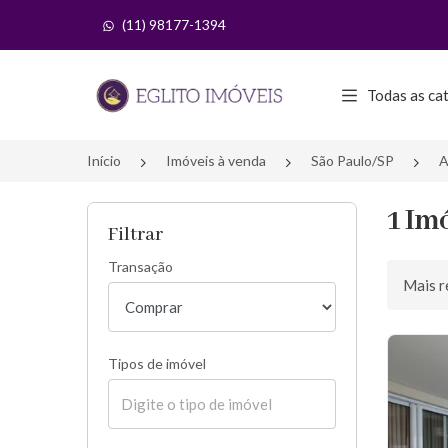
(11) 98177-1394
Página inicial
Todas as ca
Início
Imóveis à venda
São Paulo/SP
A
1 Im
Filtrar
Transação
Ordenar 
Tipos de imóvel