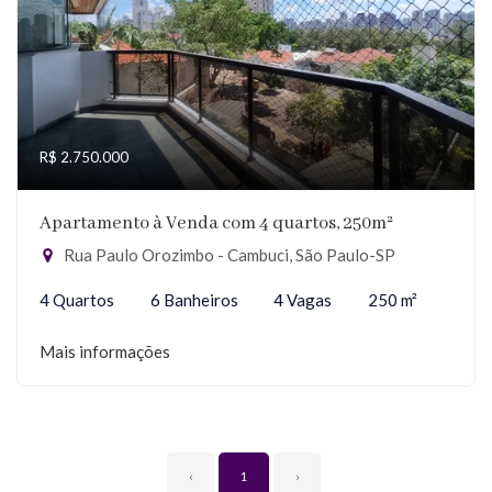
R$ 2.750.000
Apartamento à Venda com 4 quartos, 250m²
Rua Paulo Orozimbo - Cambuci, São Paulo-SP
4 Quartos
6 Banheiros
4 Vagas
250 m²
Mais informações
‹
1
›