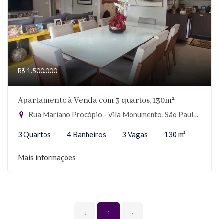
R$ 1.500.000
Apartamento à Venda com 3 quartos, 130m²
Rua Mariano Procópio - Vila Monumento, São Paulo-SP
3 Quartos
4 Banheiros
3 Vagas
130 m²
Mais informações
‹
1
›