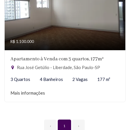
R$ 1.100.000
Apartamento à Venda com 3 quartos, 177m²
Rua José Getúlio - Liberdade, São Paulo-SP
3 Quartos
4 Banheiros
2 Vagas
177 m²
Mais informações
‹
1
›