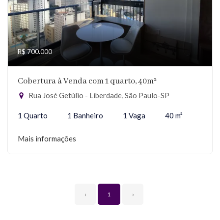
R$ 700.000
Cobertura à Venda com 1 quarto, 40m²
Rua José Getúlio - Liberdade, São Paulo-SP
1 Quarto
1 Banheiro
1 Vaga
40 m²
Mais informações
‹
1
›