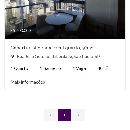
R$ 700.000
Cobertura à Venda com 1 quarto, 40m²
Rua José Getúlio - Liberdade, São Paulo-SP
1 Quarto
1 Banheiro
1 Vaga
40 m²
Mais informações
‹
1
›