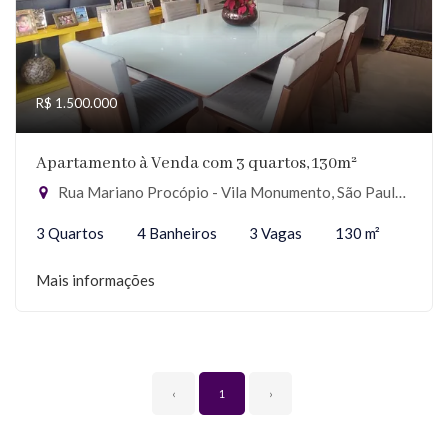
R$ 1.500.000
Apartamento à Venda com 3 quartos, 130m²
Rua Mariano Procópio - Vila Monumento, São Paulo-SP
3 Quartos
4 Banheiros
3 Vagas
130 m²
Mais informações
‹
1
›