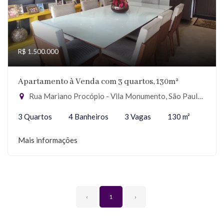
R$ 1.500.000
Apartamento à Venda com 3 quartos, 130m²
Rua Mariano Procópio - Vila Monumento, São Paulo-SP
3 Quartos
4 Banheiros
3 Vagas
130 m²
Mais informações
‹
1
›