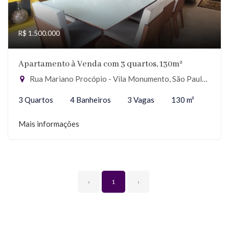
R$ 1.500.000
Apartamento à Venda com 3 quartos, 130m²
Rua Mariano Procópio - Vila Monumento, São Paulo-SP
3 Quartos
4 Banheiros
3 Vagas
130 m²
Mais informações
‹
1
›