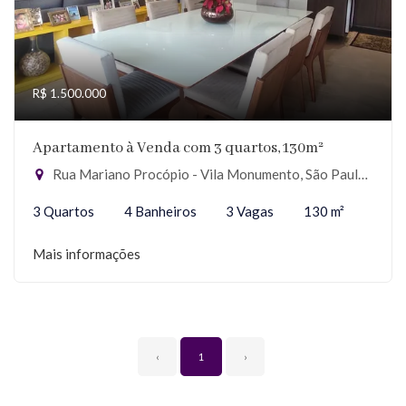
R$ 1.500.000
Apartamento à Venda com 3 quartos, 130m²
Rua Mariano Procópio - Vila Monumento, São Paulo-SP
3 Quartos
4 Banheiros
3 Vagas
130 m²
Mais informações
‹
1
›