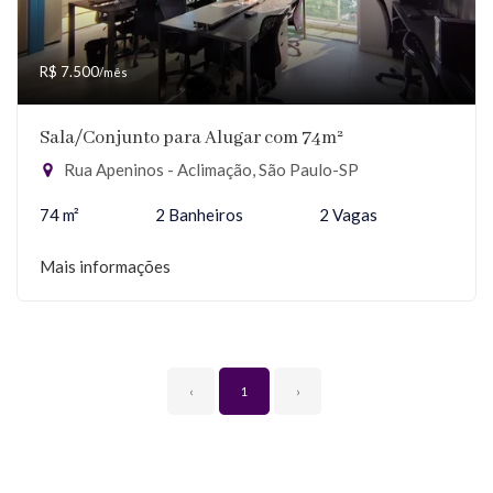
R$ 7.500
/mês
Sala/Conjunto para Alugar com 74m²
Rua Apeninos - Aclimação, São Paulo-SP
74 m²
2 Banheiros
2 Vagas
Mais informações
‹
1
›