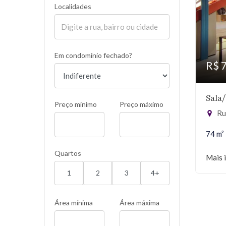
Localidades
Em condomínio fechado?
R$ 
Sala
Preço mínimo
Preço máximo
Ru
74 m²
Quartos
Mais 
1
2
3
4+
Área mínima
Área máxima