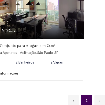
7.500
/mês
/Conjunto para Alugar com 74m²
a Apeninos - Aclimação, São Paulo-SP
2 Banheiros
2 Vagas
informações
‹
1
›