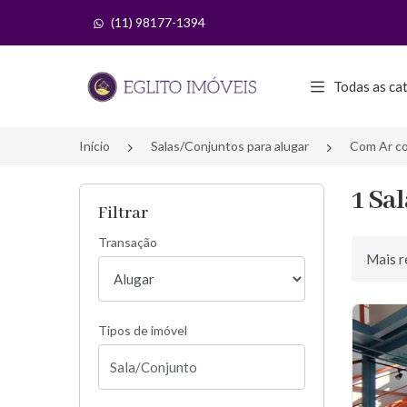
(11) 98177-1394
Página inicial
Todas as ca
Início
Salas/Conjuntos para alugar
Com Ar co
1 Sa
Filtrar
Transação
Ordenar 
Tipos de imóvel