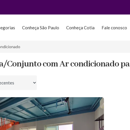
tegorias
Conheça São Paulo
Conheça Cotia
Fale conosco
ndicionado
la/Conjunto com Ar condicionado pa
por