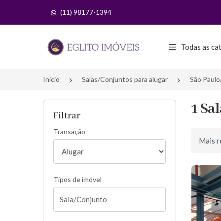
(11) 98177-1394
Página inicial
Todas as ca
Início
Salas/Conjuntos para alugar
São Paulo
1 Sa
Filtrar
Transação
Ordenar 
Tipos de imóvel