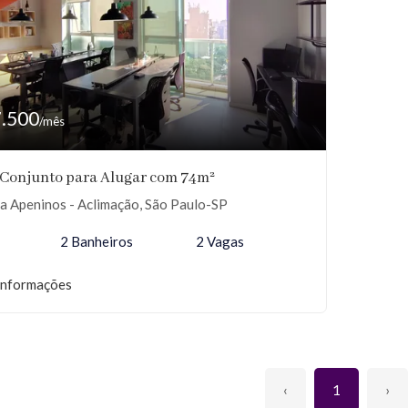
7.500
/mês
/Conjunto para Alugar com 74m²
a Apeninos - Aclimação, São Paulo-SP
2 Banheiros
2 Vagas
informações
‹
1
›