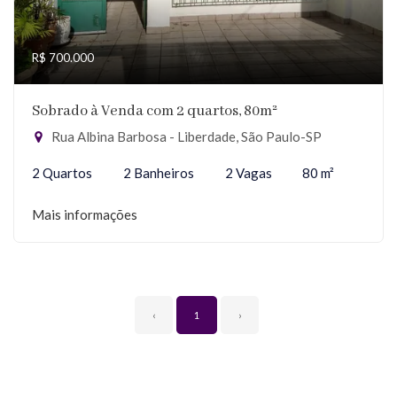
R$ 700.000
Sobrado à Venda com 2 quartos, 80m²
Rua Albina Barbosa - Liberdade, São Paulo-SP
2 Quartos
2 Banheiros
2 Vagas
80 m²
Mais informações
‹
1
›