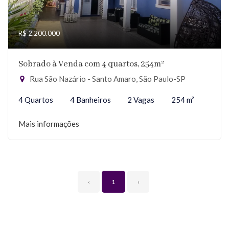
R$ 2.200.000
Sobrado à Venda com 4 quartos, 254m²
Rua São Nazário - Santo Amaro, São Paulo-SP
4 Quartos
4 Banheiros
2 Vagas
254 m²
Mais informações
‹
1
›